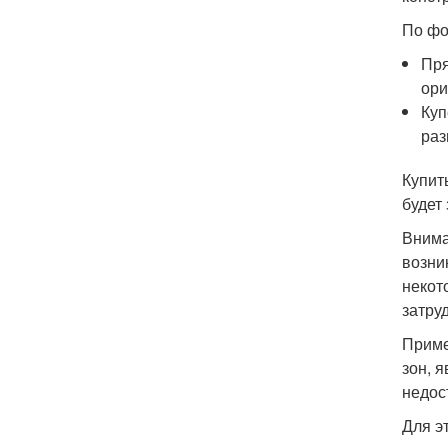
По фо
Пря
ори
Куп
раз
Купит
будет
Внима
возни
некот
затру
Приме
зон, 
недос
Для э