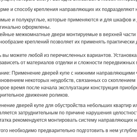
рме и способу крепления направляющих их подразделяют 
мые и полукруглые, которые применяются и для шкафов и 
гинально оформлены.
ейные межкомнатные двери монтируемые в верхней части пр
нообразие креплений позволяет их применять практически
ь вы можете любой из перечисленных вариантов. Установка 
 зависеть от материалов отделки и сложности передвижных
ние: Применение дверей купе с нижними направляющими 
кновением некоторых неудобств, связанных со скоплением пы
орое время после начала эксплуатации конструкция приобр
днительное движение роликов.
нение дверей купе для обустройства небольших квартир ил
является затруднительным по причине нарушения целостност
татка рекомендуется монтировать систему направляющих н
того необходимо предварительно подготовить в нем углублен