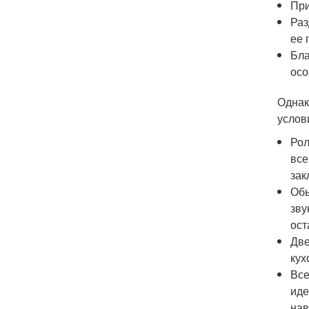
При
Раз
ее 
Бла
осо
Однак
услов
Рол
все
зак
Обы
зву
ост
Две
кух
Все
иде
нав