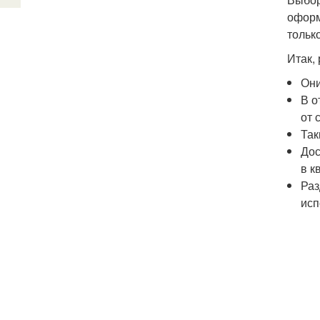
оформ
тольк
Итак,
Они
В о
от 
Так
Дос
в к
Раз
исп