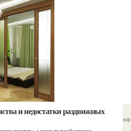
ства и недостатки раздвижных
⇨
овки квартиры, а также от дизайнерского