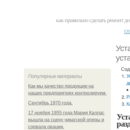
как правильно сделать ремонт до
г
Уст
уст
Сод
У
Популярные материалы
д
Как мы качество продукции на
наших предприятиях контролируем.
Р
Сентябрь 1970 года.
К
17 ноября 1955 года Мария Каллас
Уст
вышла на сцену чикагской оперы и
раз
сорвала овации.