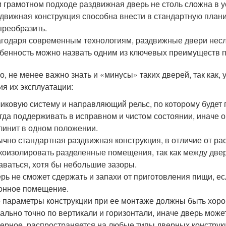
 грамотном подходе раздвижная дверь не столь сложна в ус
движная конструкция способна внести в стандартную плани
преобразить.
годаря современным технологиям, раздвижные двери несло
бенность можно назвать одним из ключевых преимуществ 
о, не менее важно знать и «минусы» таких дверей, так как,
ия их эксплуатации:
иковую систему и направляющий рельс, по которому будет
гда поддерживать в исправном и чистом состоянии, иначе о
линит в одном положении.
чно стандартная раздвижная конструкция, в отличие от ра
коизолировать разделенные помещения, так как между две
аваться, хотя бы небольшие зазоры.
рь не сможет сдержать и запахи от приготовления пищи, ес
онное помещение.
 параметры конструкции при ее монтаже должны быть хор
ально точно по вертикали и горизонтали, иначе дверь може
ерное, распространяется на любые типы дверных конструк