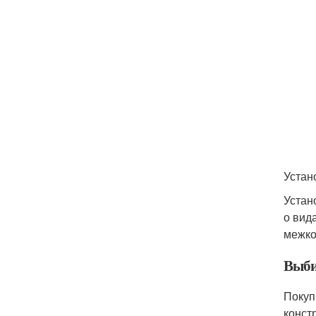
Устан
Устан
о вид
межко
Выби
Покуп
конст