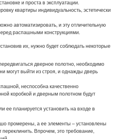
тановке и проста в эксплуатации.
ровку квартиры индивидуальность, эстетически
жно автоматизировать, и эту отличительную
перед распашными конструкциями.
 установив их, нужно будет соблюдать некоторые
 передвигаться дверное полотно, необходимо
ни могут выйти из строя, и однажды дверь
спашной, неспособна качественно
рной коробкой и дверным полотном будут
ли ее планируется установить на входе в
ошо промерены, а ее элементы – установлены
т переклинить. Впрочем, это требование,
ций.