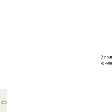
В при
крича
⇦