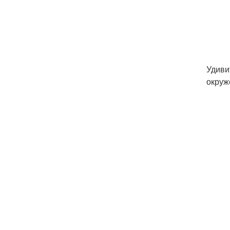
Удиви
окруж