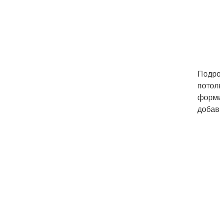
Подро
потол
форми
добав