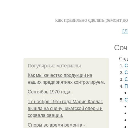
как правильно сделать ремонт до
г
Соч
Сод
С
Популярные материалы
С
Как мы качество продукции на
С
наших предприятиях контролируем.
П
Сентябрь 1970 года.
С
17 ноября 1955 года Мария Каллас
вышла на сцену чикагской оперы и
сорвала овации.
Споры во время ремонта -