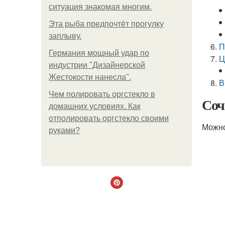
ситуация знакомая многим.
Эта рыба предпочтёт прогулку
заплыву.
П
Германия мощный удар по
Ц
индустрии "Дизайнерской
Жестокости нанесла".
В
Чем полировать оргстекло в
Соч
домашних условиях. Как
отполировать оргстекло своими
Можно
руками?