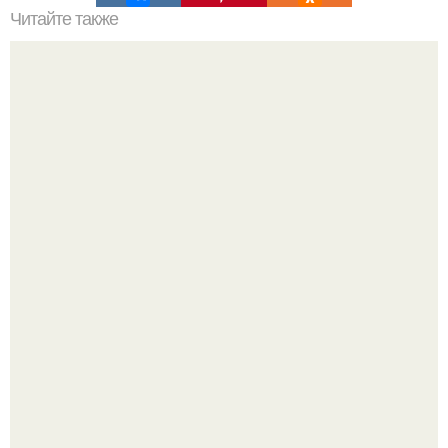
Читайте также
Клематисы молоко любят.
Где-то глубоко под землёй, в тенистых лесах западных
гат, живёт создание, которое почти никто не видит.