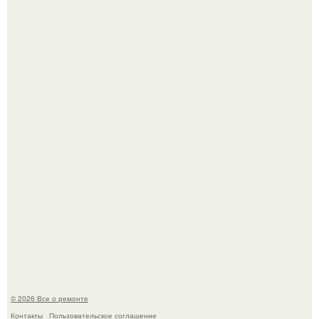
Вы когда-нибудь замечали, как после тяжелого дня
настроение поднимается от одного взгляда на своего
питомца?
Представьте: больше десяти лет жизни - с хроническими
болячками.
© 2026 Все о ремонте
Контакты
Пользовательское соглашение