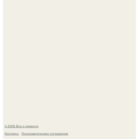
Представьте: больше десяти лет жизни - с хроническими
болячками.
Два турецких волшебника, два разных поколения - и
одна общая страсть.
© 2026 Все о ремонте
Контакты
Пользовательское соглашение