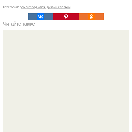
Категории:
ремонт под ключ
,
дизайн спальни
Читайте также
Зеленые оттенки: как они могут изменить интерьер
вашей квартиры