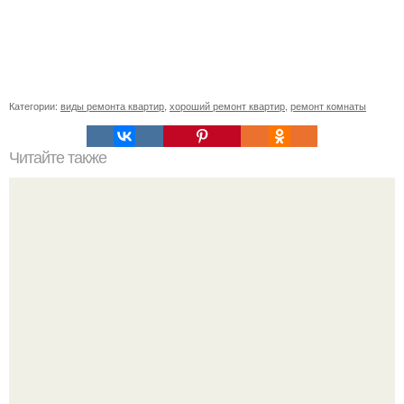
Категории:
виды ремонта квартир
,
хороший ремонт квартир
,
ремонт комнаты
Читайте также
Ковровое покрытие в детскую. Ковролин для детской
комнаты — практичное и безопасное покрытие