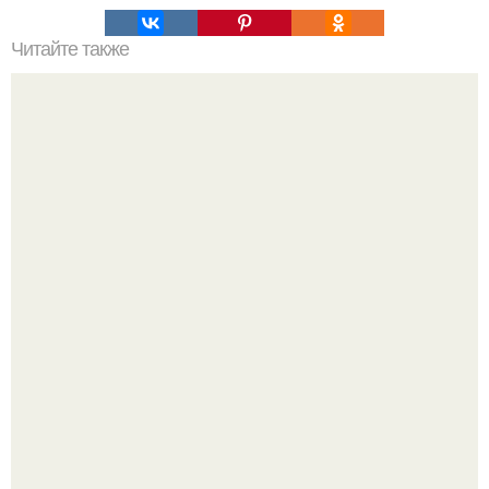
Читайте также
Примыкание двух крыш.
Фотограф Карл рамсделл запечатлел спящего лисёнка -
и этот кадр способен растопить даже самое суровое