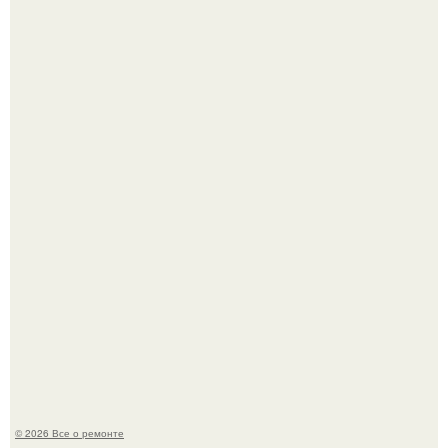
В мексиканской тюрьме сьюдад-хуареса во время рейда
обнаружили необычного узника - лысого сфинкса с
татуировками.
Представьте: больше десяти лет жизни - с хроническими
болячками.
© 2026 Все о ремонте