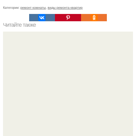
Категории:
ремонт комнаты
,
виды ремонта квартир
Читайте также
Налистники с творогом я впервые попробовала на
свадьбе у друга, которая была в деревне.