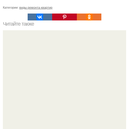
Категории:
виды ремонта квартир
Читайте также
Как почистить газовую колонку в домашних условиях
нева. Зачем нужна чистка газовой колонки и возможно
ли это сделать своими руками?