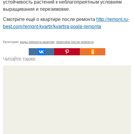
устойчивость растений к неблагоприятным условиям
выращивания и перезимовке.
Смотрите ещё о квартире после ремонта
http://remont.ru-
best.com/remont-kvartir/kvartira-posle-remonta
Категории:
виды ремонта квартир
,
квартира после ремонта
Читайте также
10 дорогих ошибок при утеплении фасада частного
дома.