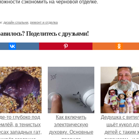
можности сэкономить на черновой отделке.
и:
дизайн спальни
,
ремонт и отделка
авилось? Поделитесь с друзьями!
де-то глубоко под
Как включить
Дедушка с вити
емлёй, в тенистых
электрическую
шьёт кукол дл
есах западных гат,
духовку. Основные
детей с таким 