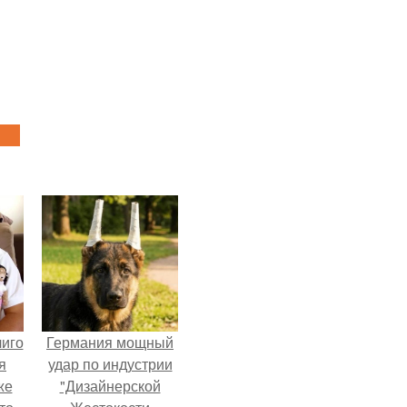
лиго
Германия мощный
я
удар по индустрии
же
"Дизайнерской