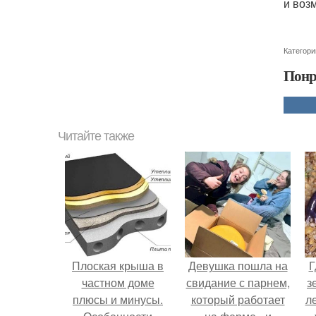
и воз
Категори
Понр
Читайте также
Плоская крыша в
Девушка пошла на
Г
частном доме
свидание с парнем,
з
плюсы и минусы.
который работает
л