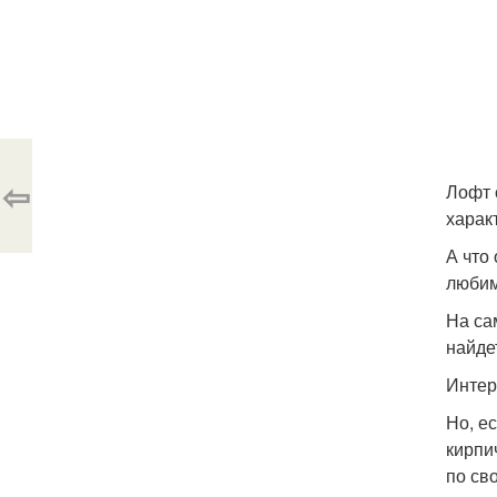
⇦
Лофт 
харак
А что
любим
На са
найде
Интер
Но, е
кирпи
по св