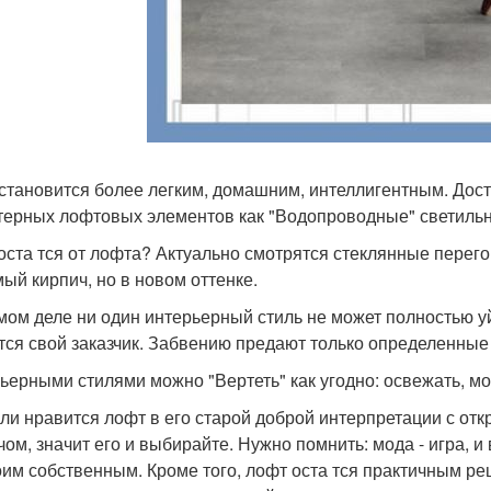
становится более легким, домашним, интеллигентным. Достат
терных лофтовых элементов как "Водопроводные" светильн
 оста тся от лофта? Актуально смотрятся стеклянные перего
ый кирпич, но в новом оттенке.
мом деле ни один интерьерный стиль не может полностью уй
тся свой заказчик. Забвению предают только определенные
ьерными стилями можно "Вертеть" как угодно: освежать, мо
сли нравится лофт в его старой доброй интерпретации с от
чом, значит его и выбирайте. Нужно помнить: мода - игра, и
оим собственным. Кроме того, лофт оста тся практичным 