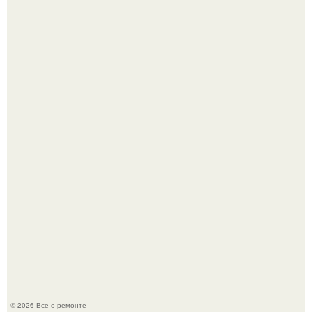
Бывают ошибки, которые обходятся в целое состояние.
История, от которой мороз по коже: корейская модель
настолько увлеклась пластикой, что вколола себе в лицо
кулинарное масло.
© 2026 Все о ремонте