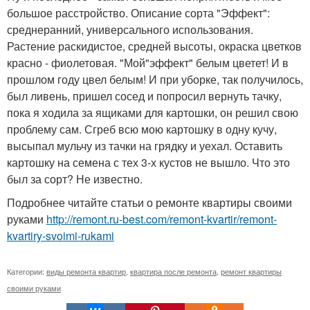
большое расстройство. Описание сорта "Эффект":
среднеранний, универсального использования.
Растение раскидистое, средней высоты, окраска цветков
красно - фиолетовая. "Мой"эффект" белым цветет! И в
прошлом году цвел белым! И при уборке, так получилось,
был ливень, пришел сосед и попросил вернуть тачку,
пока я ходила за ящиками для картошки, он решил свою
проблему сам. Сгреб всю мою картошку в одну кучу,
высыпал мульчу из тачки на грядку и уехал. Оставить
картошку на семена с тех 3-х кустов не вышло. Что это
был за сорт? Не известно.
Подробнее читайте статьи о ремонте квартиры своими
руками
http://remont.ru-best.com/remont-kvartir/remont-
kvartiry-svoimi-rukami
Категории:
виды ремонта квартир
,
квартира после ремонта
,
ремонт квартиры
своими руками