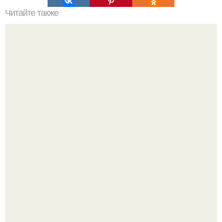
Читайте также
Как сделать барбекю из кирпича своими руками.
Зумеры окончательно доставку в отдельный вид
искусства превратили.