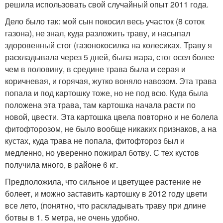
решила использовать свой случайный опыт 2011 года.
Дело было так: мой сын покосил весь участок (8 соток
газона), не знал, куда разложить траву, и насыпал
здоровенный стог (газонокосилка на колесиках. Траву я
раскладывала через 5 дней, была жара, стог осел более
чем в половину, в средине трава была и серая и
коричневая, и горячая, жутко воняло навозом. Эта трава
попала и под картошку тоже, но не под всю. Куда была
положена эта трава, там картошка начала расти по
новой, цвести. Эта картошка цвела повторно и не болела
фитофторозом, не было вообще никаких признаков, а на
кустах, куда трава не попала, фитофтороз был и
медленно, но уверенно пожирал ботву. С тех кустов
получила много, в районе 6 кг.
Предположила, что сильное и цветущее растение не
болеет, и можно заставить картошку в 2012 году цвети
все лето, (понятно, что раскладывать траву при длине
ботвы в 1. 5 метра, не очень удобно.