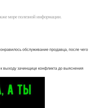
 также море полезной информации.
понравилось обслуживание продавца, после чего
ь к выходу зачинщице конфликта до выяснения