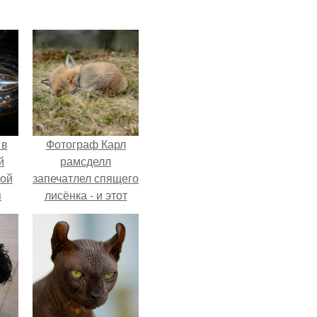
 в
Фотограф Карл
й
рамсделл
кой
запечатлел спящего
я
лисёнка - и этот
кадр способен
растопить даже
самое суровое
сердце.