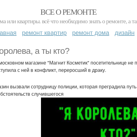
ВСЕ О РЕМОНТЕ
ма или квартиры. всё что необходимо знать о ремонте, а
лавная
ремонт квартир
ремонт дома
дизайн
королева, а ты кто?
московном магазине "Магнит Косметик" посетительнице не 
ступила с ней в конфликт, переросший в драку.
азин вызвали сотрудницу полиции, которая преградила пут
обстоятельств случившегося