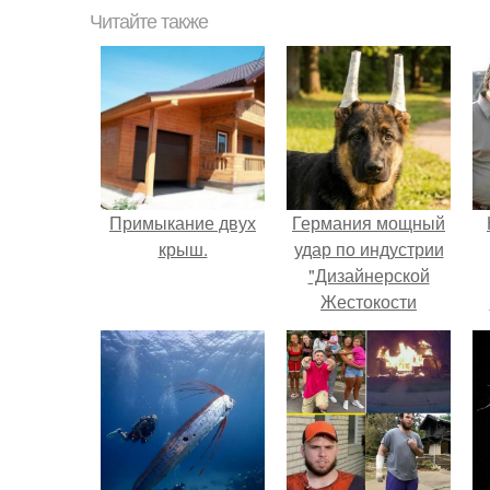
Читайте также
Примыкание двух
Германия мощный
крыш.
удар по индустрии
"Дизайнерской
Жестокости
нанесла".
г
В