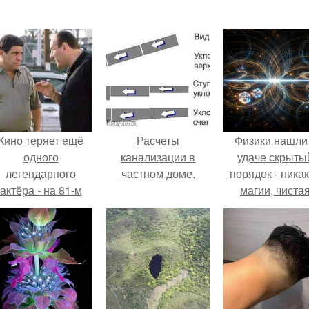
Кино теряет ещё
Расчеты
Физики нашли
одного
канализации в
удаче скрыты
легендарного
частном доме.
порядок - ника
актёра - на 81-м
магии, чиста
оду жизни не стало
квантовая
инсента пасторе.
механика.