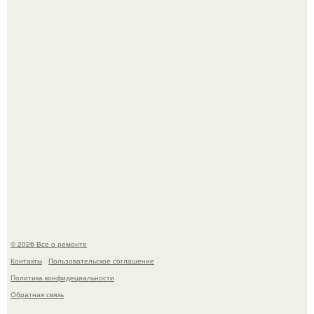
метров с первобытным лесом внутри.
Вы когда-нибудь замечали, как после тяжелого дня
настроение поднимается от одного взгляда на своего
питомца?
© 2026 Все о ремонте
Контакты
Пользовательское соглашение
Политика конфидециальности
Обратная связь