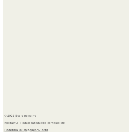
Бывают ошибки, которые обходятся в целое состояние.
Башня дьявола. Девилс - тауэр (Devils Tower) или башня
дьявола - монолит вулканического происхождения
высотой 1558 м над уровнем моря.
© 2026 Все о ремонте
Контакты
Пользовательское соглашение
Политика конфидециальности