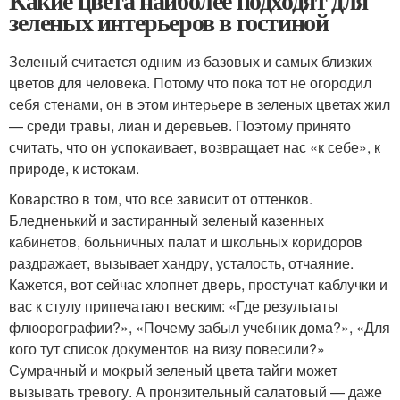
Какие цвета наиболее подходят для
зеленых интерьеров в гостиной
Зеленый считается одним из базовых и самых близких
цветов для человека. Потому что пока тот не огородил
себя стенами, он в этом интерьере в зеленых цветах жил
— среди травы, лиан и деревьев. Поэтому принято
считать, что он успокаивает, возвращает нас «к себе», к
природе, к истокам.
Коварство в том, что все зависит от оттенков.
Бледненький и застиранный зеленый казенных
кабинетов, больничных палат и школьных коридоров
раздражает, вызывает хандру, усталость, отчаяние.
Кажется, вот сейчас хлопнет дверь, простучат каблучки и
вас к стулу припечатают веским: «Где результаты
флюорографии?», «Почему забыл учебник дома?», «Для
кого тут список документов на визу повесили?»
Сумрачный и мокрый зеленый цвета тайги может
вызывать тревогу. А пронзительный салатовый — даже