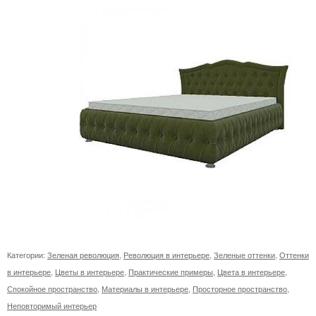
Категории:
Зеленая революция
,
Революция в интерьере
,
Зеленые оттенки
,
Оттенки
в интерьере
,
Цветы в интерьере
,
Практические примеры
,
Цвета в интерьере
,
Спокойное пространство
,
Материалы в интерьере
,
Просторное пространство
,
Неповторимый интерьер