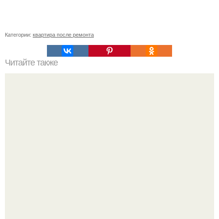
Категории:
квартира после ремонта
Читайте также
Сколько нужно рулонов обоев на комнату 15 кв м.
Рассчитаем рулоны обоев