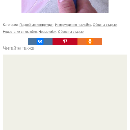
Категории:
Подробная инструкция
,
Инструкция по поклейке
,
Обои на старые
,
Недостатки в поклейке
,
Новые обои
,
Обоев на старые
Читайте также
Сколько нужно рулонов обоев на комнату 20 кв м.
Рассчитаем рулоны обоев