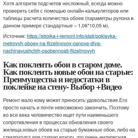
Хотя алгоритм подсчетов несложный, всегда можно
проверить себя с помощью онлайн-калькуляторов или
таблицы расчета количества обоев (параметры рулона в
данном примере стандартные – 1,06*10,05 м).
Источник:
https://stroika-i-remont.info/stati/pokleyka-
metrovyh-oboev-na-flizelinovoy-osnove-dlya-
nachinayushchih-osobennosti-flizelinovyh
Как поклеить обои в старом доме.
Как поклеить новые обои на старые:
Преимущества и недостатки в
поклейке на стену- Выбор +Видео
Ремонт мало кому может приносить удовольствие.Его
просто начать и почти невозможно закончить. Поэтому
во все века человечество ищет пути наименьшего
сопротивления в процессах обновления своего
жилища.новых обоев на старые бумажные обои, либо на
стеклохолст или старую краску, это очень интересная