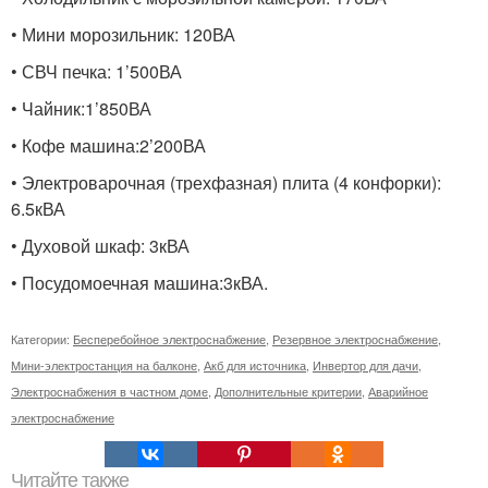
• Мини морозильник: 120ВА
• СВЧ печка: 1’500ВА
• Чайник:1’850ВА
• Кофе машина:2’200ВА
• Электроварочная (трехфазная) плита (4 конфорки):
6.5кВА
• Духовой шкаф: 3кВА
• Посудомоечная машина:3кВА.
Категории:
Бесперебойное электроснабжение
,
Резервное электроснабжение
,
Мини-электростанция на балконе
,
Акб для источника
,
Инвертор для дачи
,
Электроснабжения в частном доме
,
Дополнительные критерии
,
Аварийное
электроснабжение
Читайте также