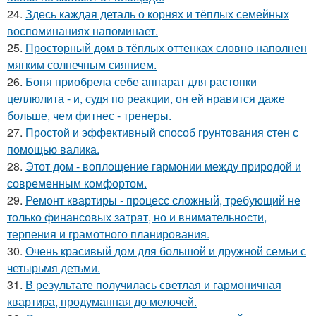
24.
Здесь каждая деталь о корнях и тёплых семейных
воспоминаниях напоминает.
25.
Просторный дом в тёплых оттенках словно наполнен
мягким солнечным сиянием.
26.
Боня приобрела себе аппарат для растопки
целлюлита - и, судя по реакции, он ей нравится даже
больше, чем фитнес - тренеры.
27.
Простой и эффективный способ грунтования стен с
помощью валика.
28.
Этот дом - воплощение гармонии между природой и
современным комфортом.
29.
Ремонт квартиры - процесс сложный, требующий не
только финансовых затрат, но и внимательности,
терпения и грамотного планирования.
30.
Очень красивый дом для большой и дружной семьи с
четырьмя детьми.
31.
В результате получилась светлая и гармоничная
квартира, продуманная до мелочей.