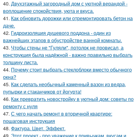
40.
Двухэтажный загородный дом с уютной верандой -
воплощение спокойствия, уюта и вкуса.
41.
Как обновить дорожки или отремонтировать бетон на
даче.
42.
Гидроизоляция душевого поддона - один из
важнейших этапов в обустройстве ванной комнаты.
43.
Чтобы стены не "Гуляли", потолок не провисал, а
конструкция была надёжной - важно правильно выбрать
толщину листа.
44.
Почему стоит выбрать стеклоблоки вместо обычного
окна?
45.
Как сделать необычный каменный вазон из ведра,
пупырки и стаканчиков от йогурта!
46.
Как превратить новостройку в уютный дом: советы по
ремонту с нуля
47.
С чего начать ремонт в вторичной квартире:
пошаговая инструкция
48.
Фактура. Цвет. Эффект.
49.
Этот проект - про уважение к привычкам, вкусам и