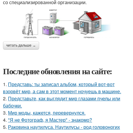
со специализированной организации.
читать дальше →
Последние обновления на сайте:
1.
Представь: ты записал альбом, который вот-вот
взорвёт мир, а сам в этот момент ночуешь в машине.
2.
Представьте, как выглядит мир глазами пчелы или
бабочки.
3.
Мир моды, кажется, перевернулся.
4.
"Я не Фотограф, я Мастер" - знакомо?
5.
Раковина наутилуса. Наутилусы - род головоногих