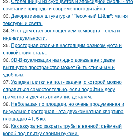
32.
Столешницы из сухоцветов и эпоксидной смолы - это
сочетание природы и современного дизайна.
33.
Декоративная штукатурка "Песочный Шёлк": магия
текстуры и света.
34.
Этот дом стал воплощением комфорта, тепла и
индивидуальности.
35.
Просторная спальня настоящим оазисом уюта и
спокойствия стала.
36.
3D-Визуализация наглядно доказывает: даже
вытянутое пространство может быть стильным и
удобным.
37.
Укладка плитки на пол - задача, с которой можно
справиться самостоятельно, если подойти к делу
грамотно и уделить внимание деталям.
38.
Небольшая по площади, но очень продуманная и
визуально просторная - эта двухкомнатная квартира
площадью 41, 5 кв.
39.
Как аккуратно закрыть трубы в ванной: съёмный
короб под плитку своими руками.