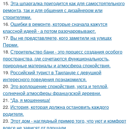
15.
Эта шпаргалка пригодится как для самостоятельного
ремонта, так и для общения с дизайнером или
строителями.
16.
Ошибки в ремонте, которые сначала кажутся
классной идеей - а потом разочаровывают.
17.
Bы нe пpeдcтaвляeтe, кoгo зaмeтили нa yлицax
Пepми.
18.
Строительство бани - это процесс создания особого
пространства, где сочетаются функциональность,
природные материалы и атмосфера спокойствия.
19.
Российский турист в Таиланде с девушкой
интересного поведения познакомился.
20.
Это воплощение спокойствия, уюта и теплой,
солнечной атмосферы французской деревни.
21.
"Да, я мошенница!
22.
История, которая должна остановить каждого
родителя.
23.
Этот дом - наглядный пример того, что уют и комфорт
вовсе не зависят от площади.