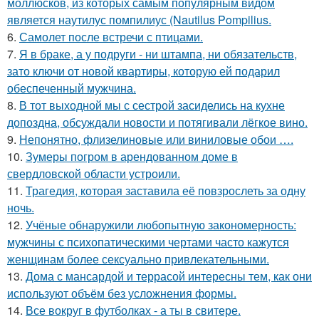
моллюсков, из которых самым популярным видом
является наутилус помпилиус (Nautilus Pompilius.
6.
Самолет после встречи с птицами.
7.
Я в браке, а у подруги - ни штампа, ни обязательств,
зато ключи от новой квартиры, которую ей подарил
обеспеченный мужчина.
8.
В тот выходной мы с сестрой засиделись на кухне
допоздна, обсуждали новости и потягивали лёгкое вино.
9.
Непонятно, флизелиновые или виниловые обои ….
10.
Зумеры погром в арендованном доме в
свердловской области устроили.
11.
Трагедия, которая заставила её повзрослеть за одну
ночь.
12.
Учёные обнаружили любопытную закономерность:
мужчины с психопатическими чертами часто кажутся
женщинам более сексуально привлекательными.
13.
Дома с мансардой и террасой интересны тем, как они
используют объём без усложнения формы.
14.
Все вокруг в футболках - а ты в свитере.