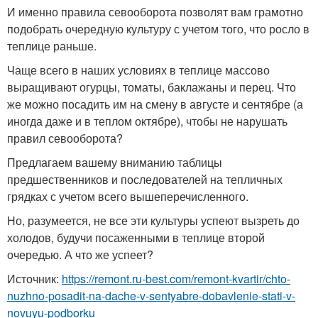
И именно правила севооборота позволят вам грамотно
подобрать очередную культуру с учетом того, что росло в
теплице раньше.
Чаще всего в наших условиях в теплице массово
выращивают огурцы, томаты, баклажаны и перец. Что
же можно посадить им на смену в августе и сентябре (а
иногда даже и в теплом октябре), чтобы не нарушать
правил севооборота?
Предлагаем вашему вниманию таблицы
предшественников и последователей на тепличных
грядках с учетом всего вышеперечисленного.
Но, разумеется, не все эти культуры успеют вызреть до
холодов, будучи посаженными в теплице второй
очередью. А что же успеет?
Источник:
https://remont.ru-best.com/remont-kvartir/chto-
nuzhno-posadit-na-dache-v-sentyabre-dobavlenie-stati-v-
novuyu-podborku