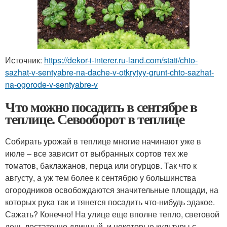
Источник:
https://dekor-i-interer.ru-land.com/stati/chto-
sazhat-v-sentyabre-na-dache-v-otkrytyy-grunt-chto-sazhat-
na-ogorode-v-sentyabre-v
Что можно посадить в сентябре в
теплице. Севооборот в теплице
Собирать урожай в теплице многие начинают уже в
июле – все зависит от выбранных сортов тех же
томатов, баклажанов, перца или огурцов. Так что к
августу, а уж тем более к сентябрю у большинства
огородников освобождаются значительные площади, на
которых рука так и тянется посадить что-нибудь эдакое.
Сажать? Конечно! На улице еще вполне тепло, световой
день достаточно длинный, и некоторые культуры с