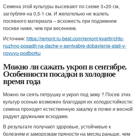
Семена этой культуры высевают по схеме 3×20 см,
заглубляя на 0,5-1 см. И желательно не жалеть
посевного материала – всхожесть при подзимнем
посеве ниже, чем при весеннем.
Источник:
https://remont.ru-best.com/remont-kvartir/chto-
nuzhno-posadit-na-dache-v-sentyabre-dobavlenie-stati-v-
novuyu-podborku
Можно ли сажать укроп в сентябре.
Особенности посадки в холодное
время года
Можно ли сеять петрушку и укроп под зиму ? Посев этих
культур осенью возможен благодаря их холодостойкости:
семена проходят естественную закалку в почве и весной
радуют дружными всходами.
В результате получают здоровые, устойчивые к
болезням и заморозкам пряности на месяц раньше, чем