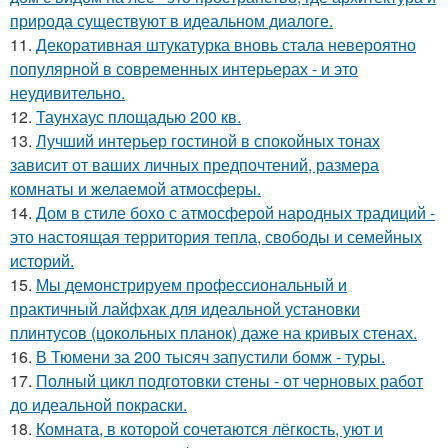
природа существуют в идеальном диалоге.
11.
Декоративная штукатурка вновь стала невероятно
популярной в современных интерьерах - и это
неудивительно.
12.
Таунхаус площадью 200 кв.
13.
Лучший интерьер гостиной в спокойных тонах
зависит от ваших личных предпочтений, размера
комнаты и желаемой атмосферы.
14.
Дом в стиле бохо с атмосферой народных традиций -
это настоящая территория тепла, свободы и семейных
историй.
15.
Мы демонстрируем профессиональный и
практичный лайфхак для идеальной установки
плинтусов (цокольных планок) даже на кривых стенах.
16.
В Тюмени за 200 тысяч запустили бомж - туры.
17.
Полный цикл подготовки стены - от черновых работ
до идеальной покраски.
18.
Комната, в которой сочетаются лёгкость, уют и