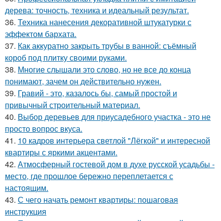
дерева: точность, техника и идеальный результат.
36.
Техника нанесения декоративной штукатурки с
эффектом бархата.
37.
Как аккуратно закрыть трубы в ванной: съёмный
короб под плитку своими руками.
38.
Многие слышали это слово, но не все до конца
понимают, зачем он действительно нужен.
39.
Гравий - это, казалось бы, самый простой и
привычный строительный материал.
40.
Выбор деревьев для приусадебного участка - это не
просто вопрос вкуса.
41.
10 кадров интерьера светлой "Лёгкой" и интересной
квартиры с яркими акцентами.
42.
Атмосферный гостевой дом в духе русской усадьбы -
место, где прошлое бережно переплетается с
настоящим.
43.
С чего начать ремонт квартиры: пошаговая
инструкция