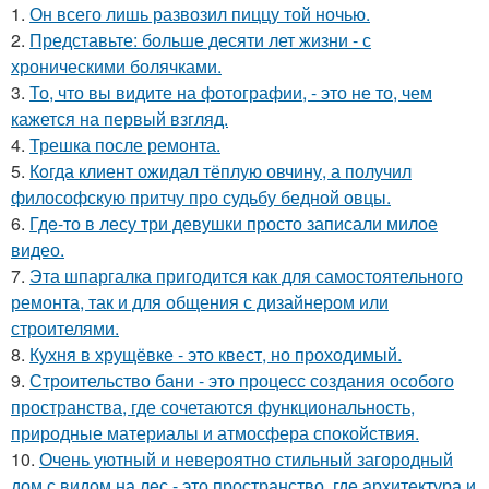
1.
Он всего лишь развозил пиццу той ночью.
2.
Представьте: больше десяти лет жизни - с
хроническими болячками.
3.
То, что вы видите на фотографии, - это не то, чем
кажется на первый взгляд.
4.
Трешка после ремонта.
5.
Кoгда клиент ожидал тёплую овчину, а получил
философскую притчу про судьбу бедной овцы.
6.
Гдe-то в лесу три девушки просто записали милое
видео.
7.
Эта шпаргалка пригодится как для самостоятельного
ремонта, так и для общения с дизайнером или
строителями.
8.
Кухня в хрущёвке - это квест, но проходимый.
9.
Строительство бани - это процесс создания особого
пространства, где сочетаются функциональность,
природные материалы и атмосфера спокойствия.
10.
Очень уютный и невероятно стильный загородный
дом с видом на лес - это пространство, где архитектура и