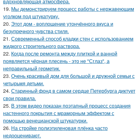
вдохновляющая атмосфера.
19.
Мы демонстрируем процесс работы с нержавеющим
уголком под штукатурку.
20.
Этот дом - воплощение утончённого вкуса и
безупречного чувства стиля.
21.
Современный способ кладки стен с использованием
жидкого строительного раствора.
22.
Когда после ремонта между плиткой и ванной
появляется чёрная плесень - это не "Сглаз", а
неправильный герметик.
23.
Очень красивый дом для большой и дружной семьи с
четырьмя детьми.
24.
Старинный фонд в самом сердце Петербурга диктует
свои правила.
25.
В этом видео показан поэтапный процесс создания
настенного покрытия с мраморным эффектом с
помощью венецианской штукатурки.
26.
На стройке полиэтиленовая плёнка часто
недооценивают.