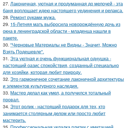
27.
Лаконичная, уютная и продуманная до мелочей - эта
баня воплощает идею настоящего уединения и релакса.
28.
Ремонт руками мужа.
29.
15-Летняя мать выбросила новорождённую дочь из
окна в ленинградской области - младенца нашли в
пакете.
30.
"Черновые Материалы не Видны - Значит, Можно
Взять Подешевле".
31.
Эта уютная и очень функциональная однушка -
настоящий оазис спокойствия, созданный специально
для хозяйки, которая любит природу.
32.
Это гармоничное сочетание лаконичной архитектуры
и элементов культурного наследия.
33.
Мастер делал как умел, а получился тотальный
провал.
34.
Этот ролик - настоящий подарок для тех, кто
занимается столярным делом или просто любит
мастерить.
35.
Профессиональная укладка плитки с имитацией