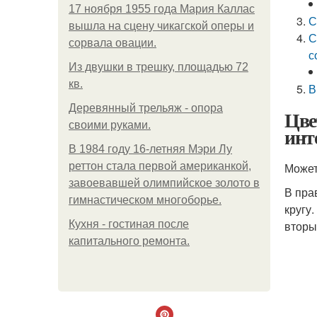
17 ноября 1955 года Мария Каллас
С
вышла на сцену чикагской оперы и
С
сорвала овации.
с
Из двушки в трешку, площадью 72
кв.
В
Деревянный трельяж - опора
Цве
своими руками.
инт
В 1984 году 16-летняя Мэри Лу
реттон стала первой американкой,
Может
завоевавшей олимпийское золото в
В пра
гимнастическом многоборье.
кругу
Кухня - гостиная после
вторы
капитального ремонта.