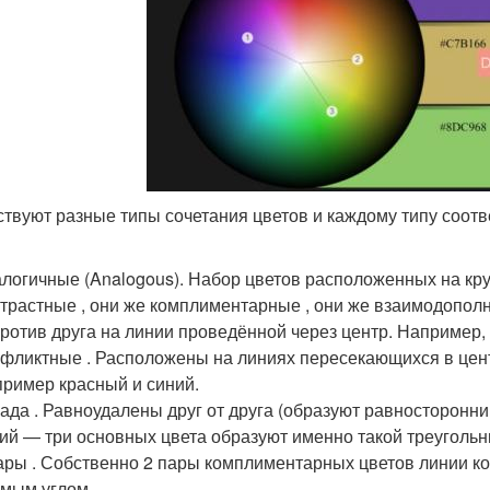
твуют разные типы сочетания цветов и каждому типу соотв
логичные (Analogous). Набор цветов расположенных на кру
трастные , они же комплиментарные , они же взаимодопол
ротив друга на линии проведённой через центр. Например,
фликтные . Расположены на линиях пересекающихся в цент
ример красный и синий.
ада . Равноудалены друг от друга (образуют равносторонни
ий — три основных цвета образуют именно такой треугольн
ары . Собственно 2 пары комплиментарных цветов линии ко
мым углом.