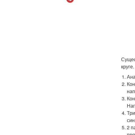
Сущес
круге.
Ана
Кон
нап
Кон
Нап
Три
син
2 п
пря