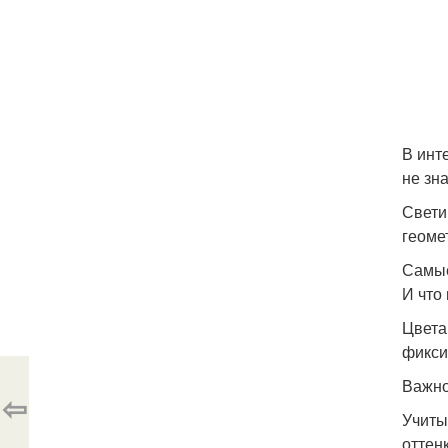
В инт
не зна
Свети
геоме
Самые
И что
Цвета
фикси
Важно
⇦
Учиты
оттен