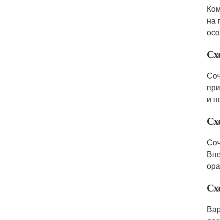
Ком
на 
осо
Сх
Соч
при
и н
Сх
Соч
Впе
ора
Сх
Вар