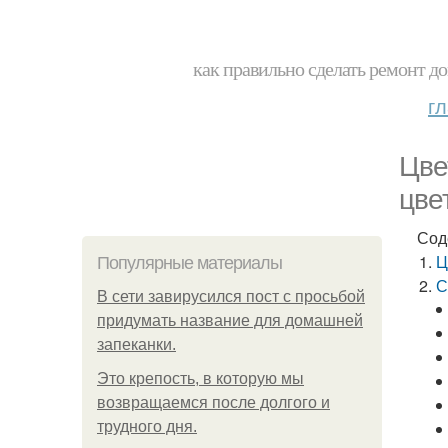
как правильно сделать ремонт до
г
Цве
цве
Сод
Ц
Популярные материалы
С
В сети завирусился пост с просьбой
придумать название для домашней
запеканки.
Это крепость, в которую мы
возвращаемся после долгого и
трудного дня.