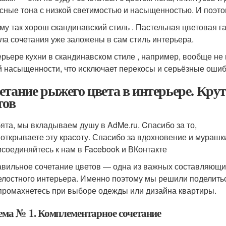
сные тона с низкой светимостью и насыщенностью. И поэт
му так хорош скандинавский стиль . Пастельная цветовая г
ла сочетания уже заложены в сам стиль интерьера.
ерьере кухни в скандинавском стиле , например, вообще не 
й насыщенности, что исключает перекосы и серьёзные ошиб
етание рыжего цвета в интерьере. Кру
тов
ята, мы вкладываем душу в AdMe.ru. Cпасибо за то,
 открываете эту красоту. Спасибо за вдохновение и мурашк
соединяйтесь к нам в Facebook и ВКонтакте
вильное сочетание цветов — одна из важных составляющи
елостного интерьера. Именно поэтому мы решили поделитьс
промахнетесь при выборе одежды или дизайна квартиры.
ема № 1. Комплементарное сочетание