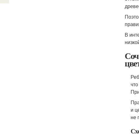
древе
Поэто
прави
В инт
низко
Соч
цве
Реб
что
При
Пра
и ц
не 
Сх