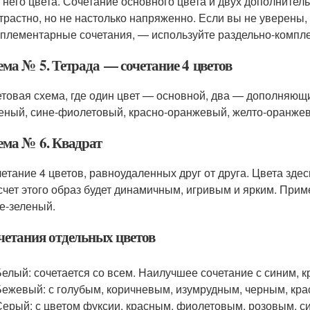
 него цвета. Сочетание основного цвета и двух дополнител
трастно, но не настолько напряженно. Если вы не уверены,
плементарные сочетания, — используйте раздельно-компл
ема № 5. Тетрада — сочетание 4 цветов
товая схема, где один цвет — основной, два — дополняющи
еный, сине-фиолетовый, красно-оранжевый, желто-оранже
ема № 6. Квадрат
етание 4 цветов, равноудаленных друг от друга. Цвета зде
счет этого образ будет динамичным, игривым и ярким. При
е-зеленый.
четания отдельных цветов
Белый: сочетается со всем. Наилучшее сочетание с синим, 
Бежевый: с голубым, коричневым, изумрудным, черным, кра
Серый: с цветом фуксии, красным, фиолетовым, розовым, с