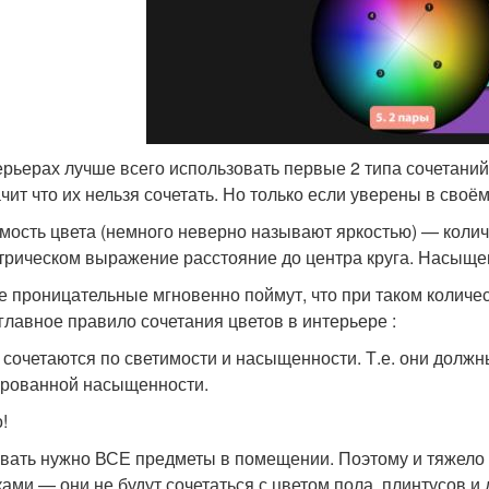
ерьерах лучше всего использовать первые 2 типа сочетаний
чит что их нельзя сочетать. Но только если уверены в своём
мость цвета (немного неверно называют яркостью) — количе
трическом выражение расстояние до центра круга. Насыщен
 проницательные мгновенно поймут, что при таком количест
 главное правило сочетания цветов в интерьере :
 сочетаются по светимости и насыщенности. Т.е. они должн
рованной насыщенности.
!
вать нужно ВСЕ предметы в помещении. Поэтому и тяжело 
ками — они не будут сочетаться с цветом пола, плинтусов 