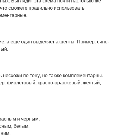
ьных. Выглядит эта схема почти настолько же
 что сможете правильно использовать
ементарные.
е, а еще один выделяет акценты. Пример: сине-
вый.
сь несхожи по тону, но также комплементарны.
мер: фиолетовый, красно-оранжевый, желтый,
красным и черным.
сным, белым.
иним.