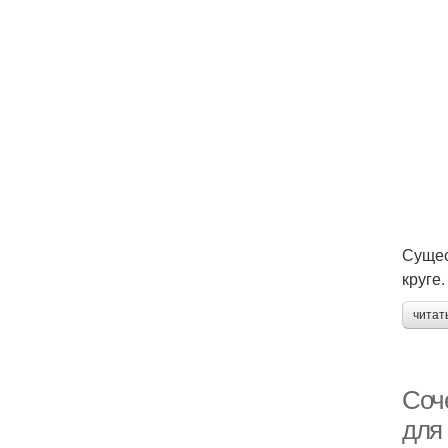
Сущес
круге.
читат
Соче
для