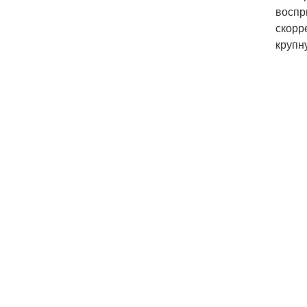
воспр
скорр
крупн