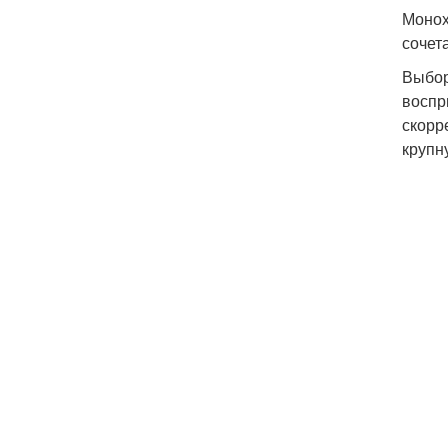
Монох
сочет
Выбор
воспр
скорр
крупн