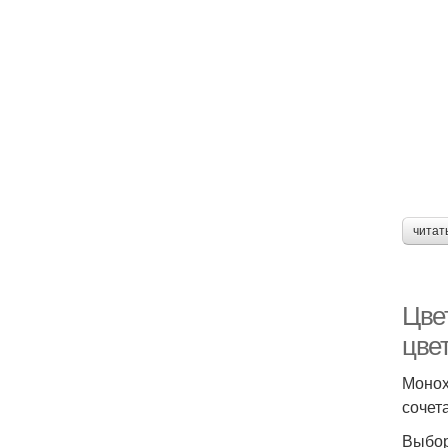
читат
Цвет
цве
Монох
сочет
Выбор