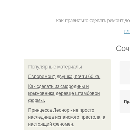
как правильно сделать ремонт до
г
Соч
Популярные материалы
Евроремонт, двушка, почти 60 кв.
Как сделать из смородины и
крыжовника деревце штамбовой
формы.
Пр
Принцесса Леонор - не просто
наследница испанского престола, а
настоящий феномен.