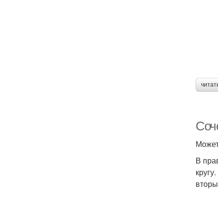
читат
Соч
Может
В пра
кругу
вторы