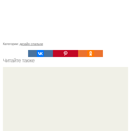
Категории:
дизайн спальни
Читайте также
Как сделать двери-купе своими руками. Как сделать
простую раздвижную дверь своими руками?