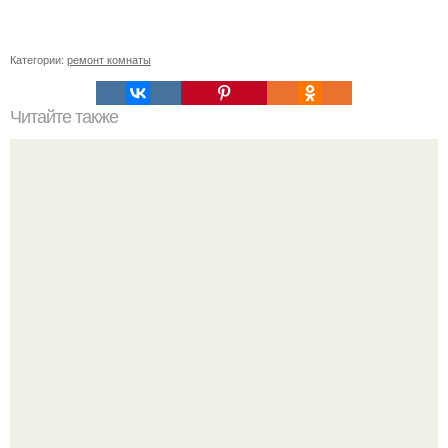
Категории:
ремонт комнаты
Читайте также
Как сделать двери-купе своими руками. Как сделать
простую раздвижную дверь своими руками?