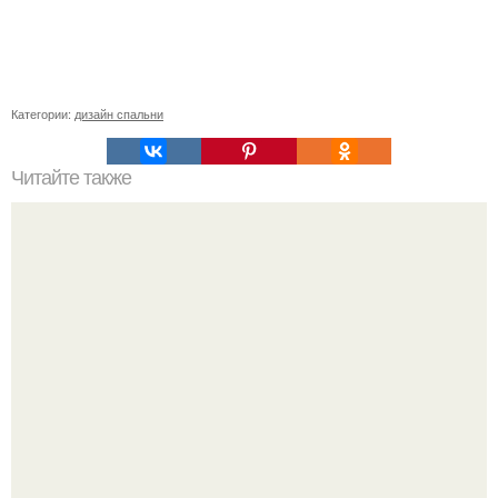
Категории:
дизайн спальни
Читайте также
Как сделать угол 45 градусов. Совет 1: Как отрезать угол
45 градусов