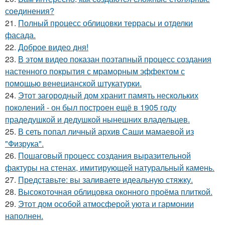
соединения?
21.
Полный процесс облицовки террасы и отделки
фасада.
22.
Доброе видео дня!
23.
В этом видео показан поэтапный процесс создания
настенного покрытия с мраморным эффектом с
помощью венецианской штукатурки.
24.
Этот загородный дом хранит память нескольких
поколений - он был построен ещё в 1905 году
прадедушкой и дедушкой нынешних владельцев.
25.
В сеть попал личный архив Саши мамаевой из
"Физрука".
26.
Пошаговый процесс создания выразительной
фактуры на стенах, имитирующей натуральный камень.
27.
Представьте: вы заливаете идеальную стяжку.
28.
Высокоточная облицовка оконного проёма плиткой.
29.
Этот дом особой атмосферой уюта и гармонии
наполнен.