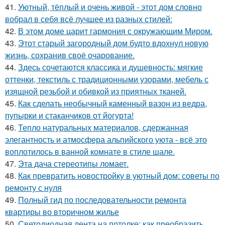
41.
Уютный, тёплый и очень живой - этот дом словно
вобрал в себя всё лучшее из разных стилей:
42.
В этом доме царит гармония с окружающим Миром.
43.
Этот старый загородный дом будто вдохнул новую
жизнь, сохранив своё очарование.
44.
Здесь сочетаются классика и душевность: мягкие
оттенки, текстиль с традиционными узорами, мебель с
изящной резьбой и обивкой из приятных тканей.
45.
Как сделать необычный каменный вазон из ведра,
пупырки и стаканчиков от йогурта!
46.
Тепло натуральных материалов, сдержанная
элегантность и атмосфера альпийского уюта - всё это
воплотилось в ванной комнате в стиле шале.
47.
Эта дача стереотипы ломает.
48.
Как превратить новостройку в уютный дом: советы по
ремонту с нуля
49.
Полный гид по последовательности ремонта
квартиры во вторичном жилье
50.
Светодиодная лента на потолке: как преобразить