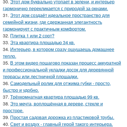
30.
Этот дом буквально утопает в зелени, и интерьер
гармонично перекликается с природой за окнами.
31.
Этот дом создаёт идеальное пространство для
семейной жизни, где сдержанная элегантность
гармонирует с практичным комфортом.
32.
Плитка 1 или 2 сорт?
33.
Эта квартира площадью 34 кв.
34.
Интерьер, в котором сразу ощущаешь домашнее
тепло.
35.
В этом видео пошагово показан процесс аккуратной
и профессиональной укладки досок для деревянной
террасы или лестничной площадки.
36.
Самодельный ролик для отжима губки - просто,
быстро и удобно.
37.
Трёхкомнатная квартира площадью 99 кв.
38.
Это мечта, воплощённая в дереве, стекле и
просторе.
39.
Простая садовая дорожка из пластиковой трубы.
40.
Свет и воздух - главный герой такого интерьера.