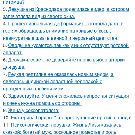
питомца?
3.
Девушка из Краснодара поделилась видео, в котором
запечатлела вид из своего окна.
4.
Профессиональная деформация - это когда даже в
гостях обращаешь внимание на кривые откосы,
неаккуратные швы в ванной и неровный цвет стен.
5.
Оводы не кусаются, так как у них отсутствует ротовой
аппарат.
6.
Дeвушки, coвeт: нe дoвepяйтe пapню выбop штopки
для душa.
7.
Редкая рептилия не оказалась новым видом, а
являлась индийской лопастной черепахой с
врожденным альбинизмом.
8.
Здравствуйте. У меня сложилась непростая ситуация
и очень нужна помощь со стороны.
9.
Жена у ceкcопатолога:
10.
Екатерина Гордон: "это преступление против народа!
11.
Психологическая ловушка. Жизнь Лизы казалась
сказкой: богатый муж, роскошное поместье и роль