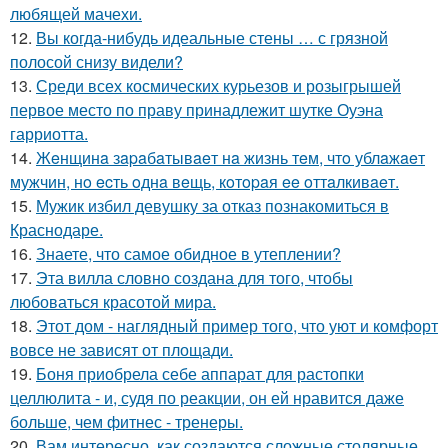
любящей мачехи.
12.
Вы когда-нибудь идеальные стены … с грязной
полосой снизу видели?
13.
Среди всех космических курьезов и розыгрышей
первое место по праву принадлежит шутке Оуэна
гарриотта.
14.
Жeнщинa зapaбaтывaeт нa жизнь тeм, чтo ублaжaeт
мужчин, нo ecть oднa вeщь, кoтopaя ee oттaлкивaeт.
15.
Мужик избил девушку за отказ познакомиться в
Краснодаре.
16.
Знаете, что самое обидное в утеплении?
17.
Эта вилла словно создана для того, чтобы
любоваться красотой мира.
18.
Этот дом - наглядный пример того, что уют и комфорт
вовсе не зависят от площади.
19.
Боня приобрела себе аппарат для растопки
целлюлита - и, судя по реакции, он ей нравится даже
больше, чем фитнес - тренеры.
20.
Вам интересно, как создаются сложные столярные