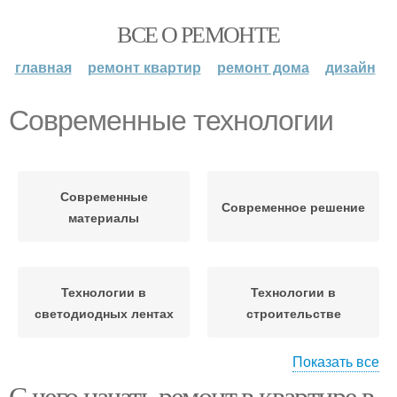
ВСЕ О РЕМОНТЕ
главная
ремонт квартир
ремонт дома
дизайн
Современные технологии
Современные
Современное решение
материалы
Технологии в
Технологии в
светодиодных лентах
строительстве
Показать все
С чего начать ремонт в квартире в
Строительные