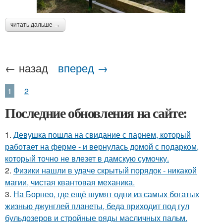
читать дальше →
← назад
вперед →
1
2
Последние обновления на сайте:
1.
Девушка пошла на свидание с парнем, который
работает на ферме - и вернулась домой с подарком,
который точно не влезет в дамскую сумочку.
2.
Физики нашли в удаче скрытый порядок - никакой
магии, чистая квантовая механика.
3.
На Борнео, где ещё шумят одни из самых богатых
жизнью джунглей планеты, беда приходит под гул
бульдозеров и стройные ряды масличных пальм.