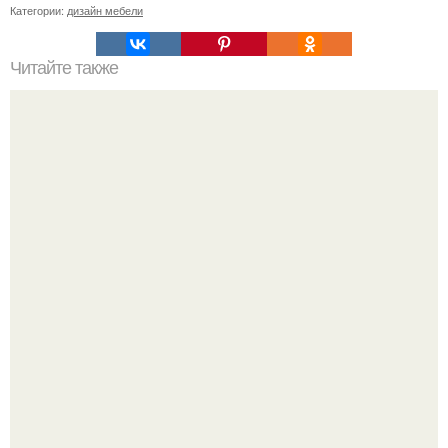
Категории:
дизайн мебели
Читайте также
Примыкание двух крыш.
17 ноября 1955 года Мария Каллас вышла на сцену