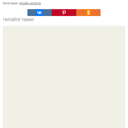
Категории:
дизайн мебели
Читайте также
Примыкание двух крыш.
Зумеры окончательно доставку в отдельный вид