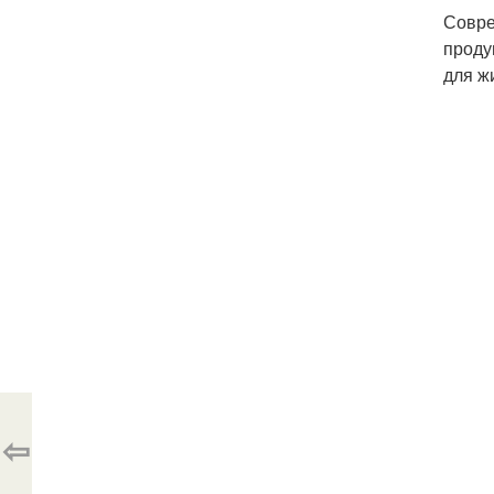
Совре
проду
для ж
⇦