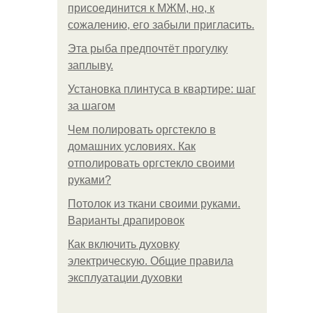
присоединится к МЖМ, но, к
сожалению, его забыли пригласить.
Эта рыба предпочтёт прогулку
заплыву.
Установка плинтуса в квартире: шаг
за шагом
Чем полировать оргстекло в
домашних условиях. Как
отполировать оргстекло своими
руками?
Потолок из ткани своими руками.
Варианты драпировок
Как включить духовку
электрическую. Общие правила
эксплуатации духовки