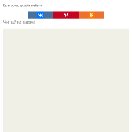
Категории:
дизайн мебели
Читайте также
Таблица расчет обоев по площади комнаты. Как
посчитать количество обоев на комнату