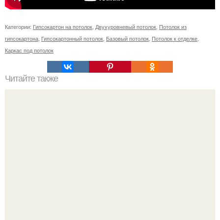
Категории:
Гипсокартон на потолок
,
Двухуровневый потолок
,
Потолок из
гипсокартона
,
Гипсокартонный потолок
,
Базовый потолок
,
Потолок к отделке
,
Каркас под потолок
Читайте также
Пошаговая инструкция кладки барбекю из кирпича.