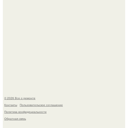
Бывают ошибки, которые обходятся в целое состояние.
Башня дьявола. Девилс - тауэр (Devils Tower) или башня
дьявола - монолит вулканического происхождения
высотой 1558 м над уровнем моря.
© 2026 Все о ремонте
Контакты
Пользовательское соглашение
Политика конфидециальности
Обратная связь