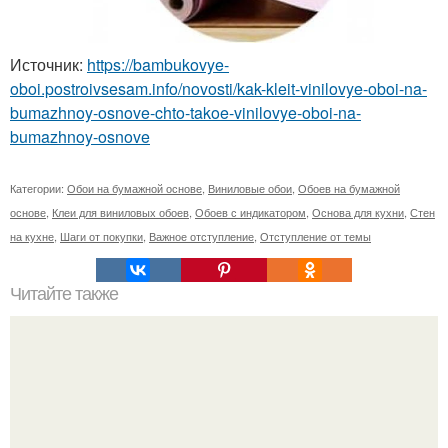
Источник:
https://bambukovye-
oboi.postroivsesam.info/novosti/kak-kleit-vinilovye-oboi-na-
bumazhnoy-osnove-chto-takoe-vinilovye-oboi-na-
bumazhnoy-osnove
Категории:
Обои на бумажной основе
,
Виниловые обои
,
Обоев на бумажной
основе
,
Клеи для виниловых обоев
,
Обоев с индикатором
,
Основа для кухни
,
Стен
на кухне
,
Шаги от покупки
,
Важное отступление
,
Отступление от темы
Читайте также