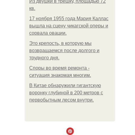
Из двушки в трешку, площадью 72
кв.
17 ноября 1955 года Мария Каллас
вышла на сцену чикагской оперы и
сорвала овации.
Это крепость, в которую мы
возвращаемся после долгого и
трудного дня.
Споры во время ремонта -
ситуация знакомая многим.
В Китaе обнаружили гигaнтскую
воронку глубиной в 200 метров с
первобытным лесом внутри.