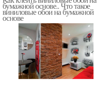
Обоев на основе
Стен на кухне
бумажной основе.. Что такое
виниловые обои на бумажной
основе