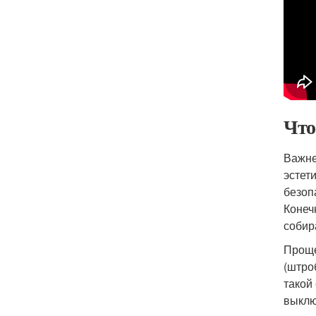
Что
Важне
эстет
безоп
Конеч
собир
Проще
(штро
такой
выклю