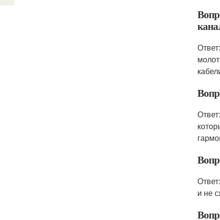
Вопр
кана
Ответ
молот
кабел
Вопр
Ответ
котор
гармо
Вопр
Ответ
и не 
Вопр