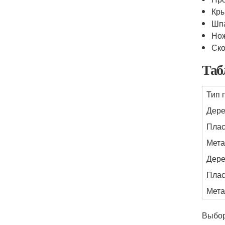
Кры
Шп
Нож
Ск
Таб
Тип 
Дер
Плас
Мета
Дер
Плас
Мета
Выбор