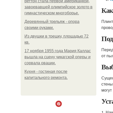
реттон стала первой американкой,
завоевавшей олимпийское золото в
Как
гимнастическом многоборье.
Плинт
Деревянный трельяж - опора
прово
своими руками.
Под
Из двушки в трешку, площадью 72
кв.
Перед
17 ноября 1955 года Мария Каллас
от пы
вышла на сцену чикагской оперы и
сорвала овации.
Выб
Кухня - гостиная после
Сущес
капитального ремонта.
стены
могут
Уст
1. На