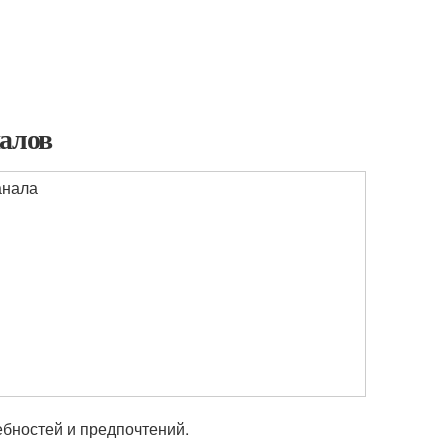
налов
анала
ебностей и предпочтений.