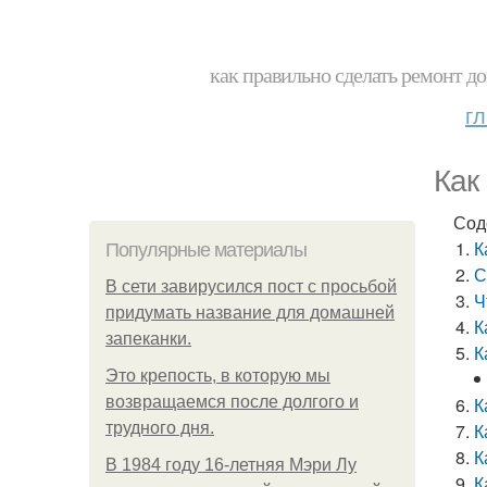
как правильно сделать ремонт до
г
Как
Сод
К
Популярные материалы
С
В сети завирусился пост с просьбой
Ч
придумать название для домашней
К
запеканки.
К
Это крепость, в которую мы
возвращаемся после долгого и
К
трудного дня.
К
К
В 1984 году 16-летняя Мэри Лу
К