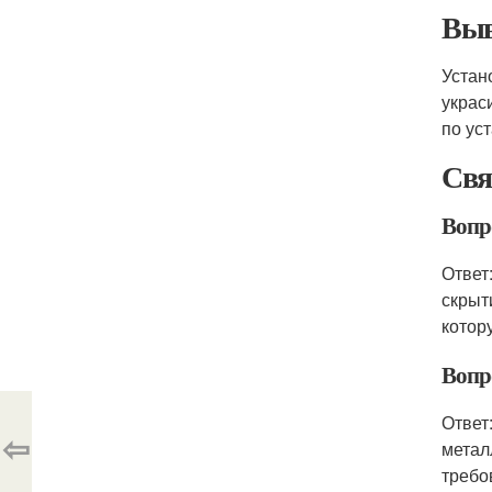
Выв
Устан
украс
по ус
Свя
Вопр
Ответ
скрыт
котор
Вопр
Ответ
⇦
метал
требо