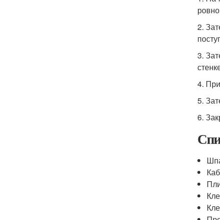
ровно
2. За
посту
3. За
стенке
4. Пр
5. За
6. За
Спи
Шп
Каб
Пли
Кл
Кле
Пр