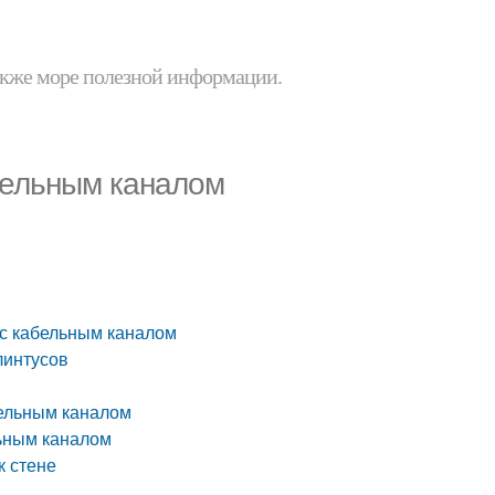
 также море полезной информации.
абельным каналом
 с кабельным каналом
линтусов
бельным каналом
льным каналом
к стене