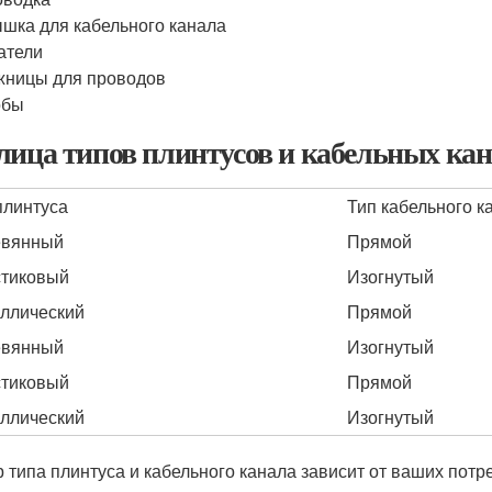
шка для кабельного канала
атели
ницы для проводов
обы
лица типов плинтусов и кабельных ка
плинтуса
Тип кабельного к
евянный
Прямой
тиковый
Изогнутый
ллический
Прямой
евянный
Изогнутый
тиковый
Прямой
ллический
Изогнутый
 типа плинтуса и кабельного канала зависит от ваших потр