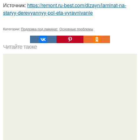
Источник:
https://remont.ru-best.com/dizayn/laminat-na-
staryy-derevyannyy-pol-eta-vyravnivanie
Категории:
Подложка под ламинат
,
Основные проблемы
Читайте также
Сколько нужно рулонов обоев на комнату 20 кв м.
Рассчитаем рулоны обоев