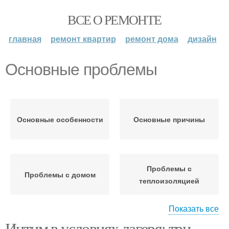
ВСЕ О РЕМОНТЕ
главная
ремонт квартир
ремонт дома
дизайн
Основные проблемы
Основные особенности
Основные причины
Проблемы с
Проблемы с домом
теплоизоляцией
Показать все
Интим в условиях лагеря: три
Проблемы с
Проблемы с