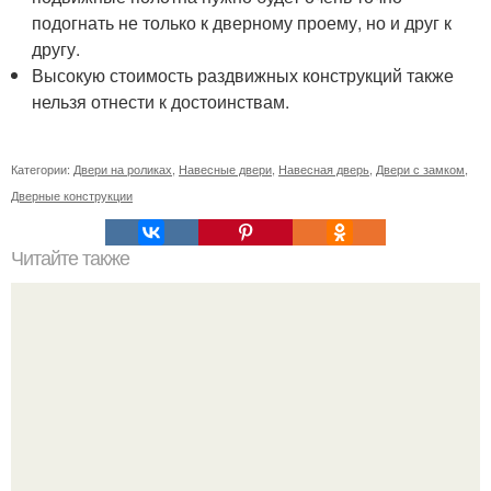
подогнать не только к дверному проему, но и друг к
другу.
Высокую стоимость раздвижных конструкций также
нельзя отнести к достоинствам.
Категории:
Двери на роликах
,
Навесные двери
,
Навесная дверь
,
Двери с замком
,
Дверные конструкции
Читайте также
Пошаговая инструкция кладки барбекю из кирпича.