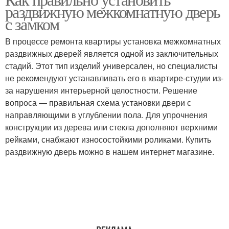
Кассетная дверь
раздвижную межкомнатную дверь
механизмом
с замком
В процессе ремонта квартиры установка межкомнатных
раздвижных дверей является одной из заключительных
Двери на роликах
Двери на кухню
стадий. Этот тип изделий универсален, но специалисты
не рекомендуют устанавливать его в квартире-студии из-
за нарушения интерьерной целостности. Решение
вопроса — правильная схема установки двери с
Навесные двери
Навесная дверь
направляющими в углублении пола. Для упрочнения
конструкции из дерева или стекла дополняют верхними
рейками, снабжают износостойкими роликами. Купить
раздвижную дверь можно в нашем интернет магазине.
Двойные двери