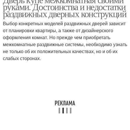
Межкомнатные двери
Дверь на роликах
руками. Достоинства и недостатки
раздвижных дверных конструкций
Выбор конкретных моделей раздвижных дверей зависит
от планировки квартиры, а также от дизайнерского
Двери на роликах
Навесная дверь
оформления комнат. Но прежде чем приобретать
межкомнатные раздвижные системы, необходимо узнать
не только об их положительных качествах, но и об их
слабых сторонах.
Двери с раздвижным
Дверь в стене
механизмом
Кассетная дверь
Двери с замком