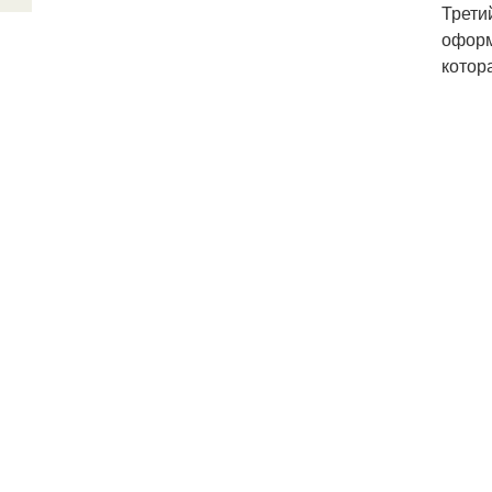
Трети
оформ
котор