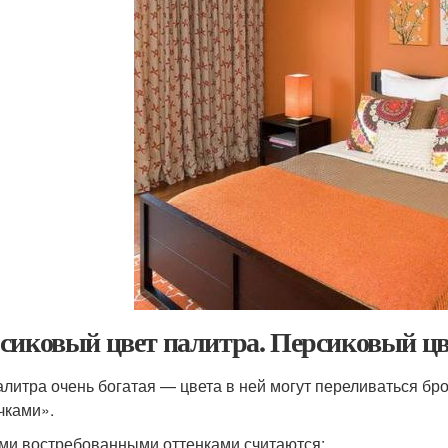
сиковый цвет палитра. Персиковый цве
алитра очень богатая — цвета в ней могут переливаться б
чками».
и востребованными оттенками считаются: