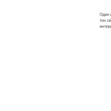
Один 
тон с
интер