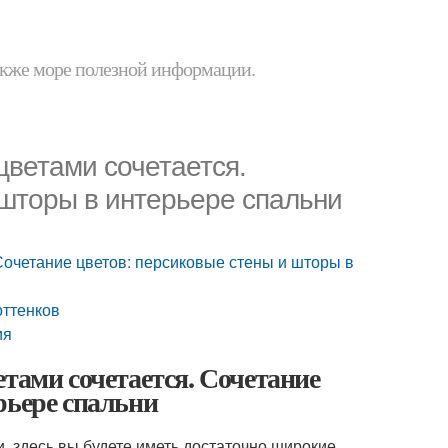
 также море полезной информации.
цветами сочетается.
 шторы в интерьере спальни
Сочетание цветов: персиковые стены и шторы в
оттенков
ия
тами сочетается. Сочетание
рьере спальни
, здесь вы будете иметь достаточно широкие