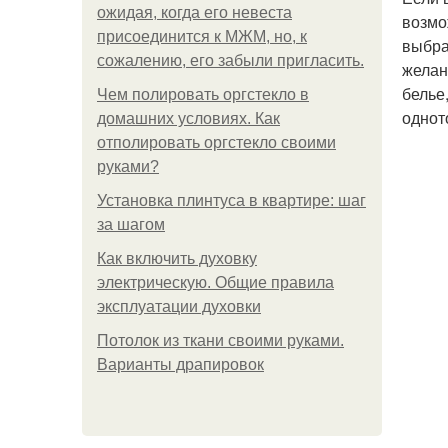
ожидая, когда его невеста
возмо
присоединится к МЖМ, но, к
выбра
сожалению, его забыли пригласить.
желан
белье
Чем полировать оргстекло в
однот
домашних условиях. Как
отполировать оргстекло своими
руками?
Установка плинтуса в квартире: шаг
за шагом
Как включить духовку
электрическую. Общие правила
эксплуатации духовки
Потолок из ткани своими руками.
Варианты драпировок