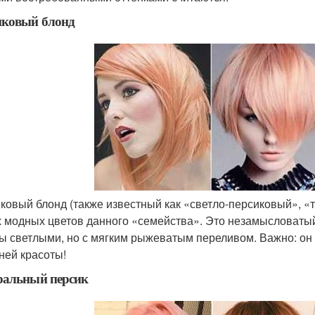
иковый блонд
ковый блонд (также известный как «светло-персиковый», «
 модных цветов данного «семейства». Это незамысловатый,
ы светлыми, но с мягким рыжеватым переливом. Важно: он 
ней красоты!
ральный персик