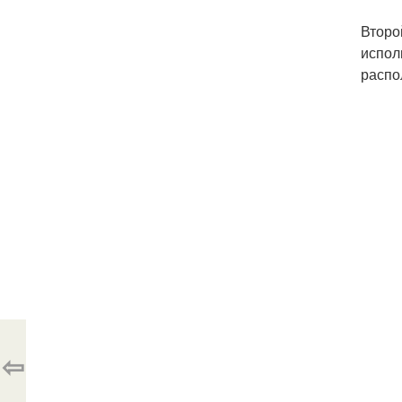
Второ
испол
распо
⇦