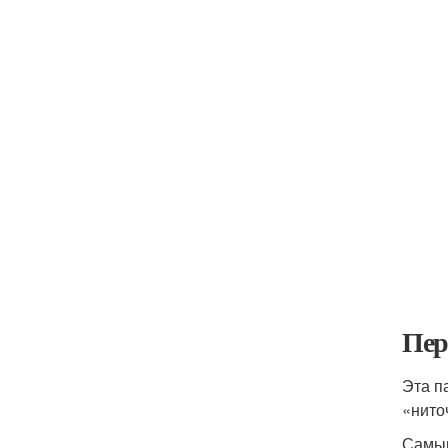
Пер
Эта п
«нито
Самым