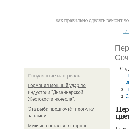
как правильно сделать ремонт до
г
Пер
Соч
Сод
П
Популярные материалы
и
Германия мощный удар по
П
индустрии "Дизайнерской
С
Жестокости нанесла".
Пер
Эта рыба предпочтёт прогулку
цве
заплыву.
Мужчина остался в стороне,
Если 