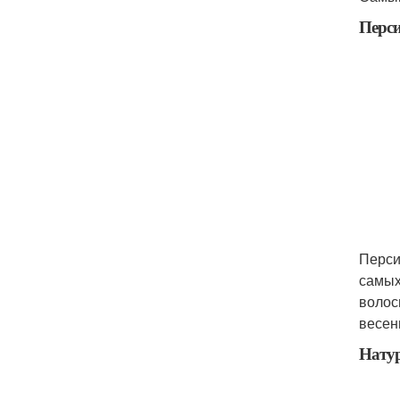
Перс
Перси
самых
волос
весен
Нату