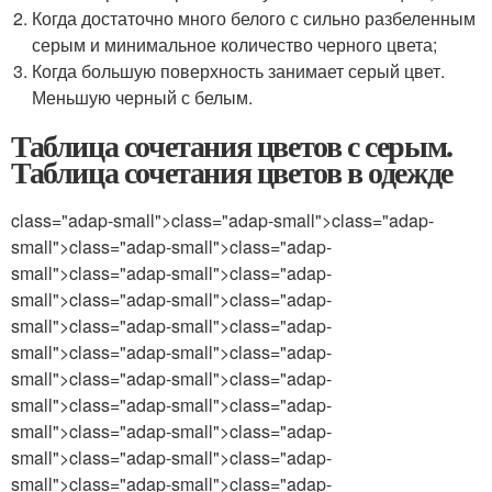
Когда достаточно много белого с сильно разбеленным
серым и минимальное количество черного цвета;
Когда большую поверхность занимает серый цвет.
Меньшую черный с белым.
Таблица сочетания цветов с серым.
Таблица сочетания цветов в одежде
class="adap-small">class="adap-small">class="adap-
small">class="adap-small">class="adap-
small">class="adap-small">class="adap-
small">class="adap-small">class="adap-
small">class="adap-small">class="adap-
small">class="adap-small">class="adap-
small">class="adap-small">class="adap-
small">class="adap-small">class="adap-
small">class="adap-small">class="adap-
small">class="adap-small">class="adap-
small">class="adap-small">class="adap-