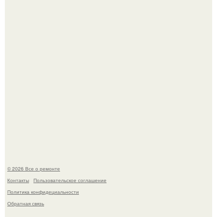
Бывают ошибки, которые обходятся в целое состояние.
История, от которой мороз по коже: корейская модель
настолько увлеклась пластикой, что вколола себе в лицо
кулинарное масло.
© 2026 Все о ремонте
Контакты
Пользовательское соглашение
Политика конфидециальности
Обратная связь