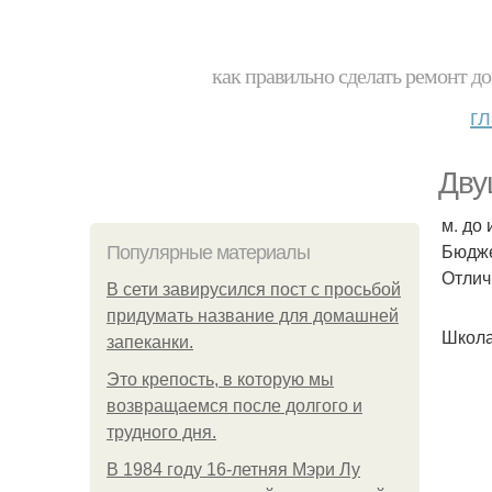
как правильно сделать ремонт до
г
Дву
м. до
Бюдже
Популярные материалы
Отлич
В сети завирусился пост с просьбой
придумать название для домашней
Школа
запеканки.
Это крепость, в которую мы
возвращаемся после долгого и
трудного дня.
В 1984 году 16-летняя Мэри Лу